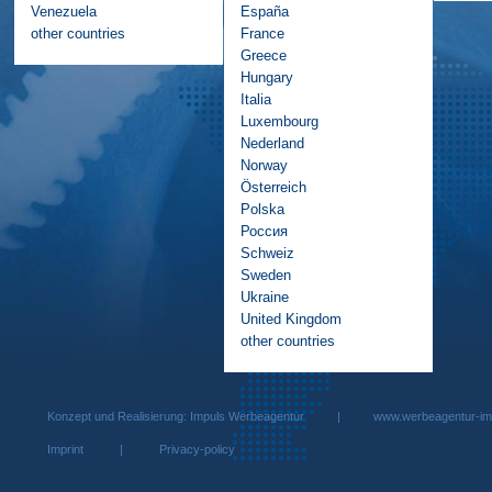
Venezuela
España
other countries
France
Greece
Hungary
Italia
Luxembourg
Nederland
Norway
Österreich
Polska
Россия
Schweiz
Sweden
Ukraine
United Kingdom
other countries
Konzept und Realisierung: Impuls Werbeagentur |
www.werbeagentur-im
Imprint
|
Privacy-policy