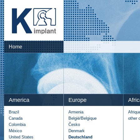
Home
America
Europe
Afric
Brazil
Armenia
Afriqu
Canada
België/Belgique
other 
Colombia
Česko
México
Denmark
United States
Deutschland