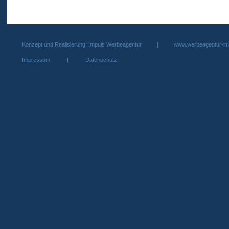
Konzept und Realisierung: Impuls Werbeagentur |
www.werbeagentur-im
Impressum
|
Datenschutz