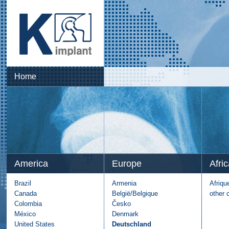
Home
America
Europe
Afric
Brazil
Armenia
Afriqu
Canada
België/Belgique
other 
Colombia
Česko
México
Denmark
United States
Deutschland