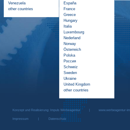
Venezuela
España
other countries
France
Greece
Hungary
Italia
Luxembourg
Nederland
Norway
Österreich
Polska
Россия
Schweiz
Sweden
Ukraine
United Kingdom
other countries
Konzept und Realisierung: Impuls Werbeagentur |
www.werbeagentur-im
Impressum
|
Datenschutz