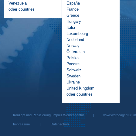
Venezuela
España
other countries
France
Greece
Hungary
Italia
Luxembourg
Nederland
Norway
Österreich
Polska
Россия
Schweiz
Sweden
Ukraine
United Kingdom
other countries
Konzept und Realisierung: Impuls Werbeagentur |
www.werbeagentur-im
Impressum
|
Datenschutz