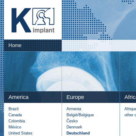
Home
America
Europe
Afric
Brazil
Armenia
Afriqu
Canada
België/Belgique
other 
Colombia
Česko
México
Denmark
United States
Deutschland