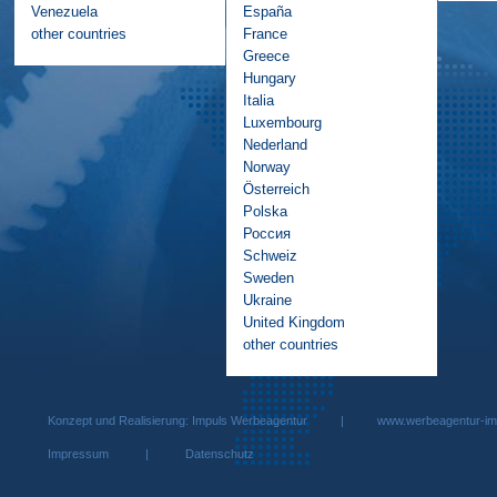
Venezuela
España
other countries
France
Greece
Hungary
Italia
Luxembourg
Nederland
Norway
Österreich
Polska
Россия
Schweiz
Sweden
Ukraine
United Kingdom
other countries
Konzept und Realisierung: Impuls Werbeagentur |
www.werbeagentur-im
Impressum
|
Datenschutz