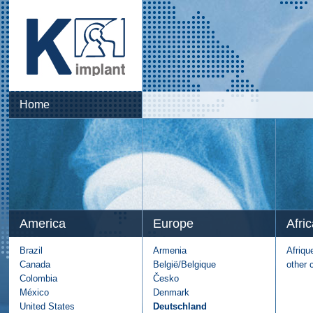
Home
America
Europe
Afric
Brazil
Armenia
Afriqu
Canada
België/Belgique
other 
Colombia
Česko
México
Denmark
United States
Deutschland