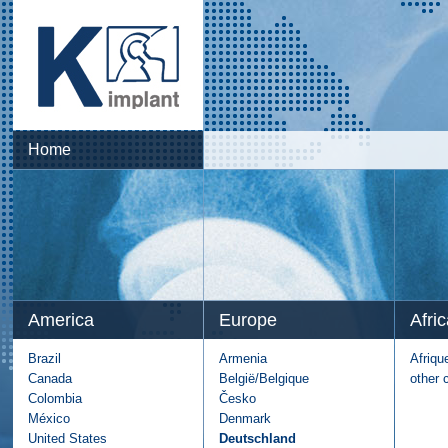
Home
America
Europe
Afric
Brazil
Armenia
Afriqu
Canada
België/Belgique
other 
Colombia
Česko
México
Denmark
United States
Deutschland