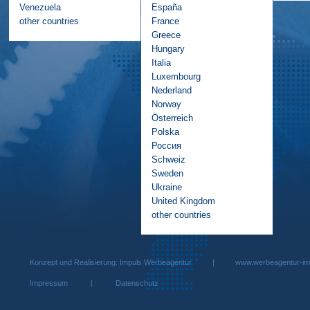
Venezuela
España
other countries
France
Greece
Hungary
Italia
Luxembourg
Nederland
Norway
Österreich
Polska
Россия
Schweiz
Sweden
Ukraine
United Kingdom
other countries
Konzept und Realisierung: Impuls Werbeagentur |
www.werbeagentur-im
Impressum
|
Datenschutz