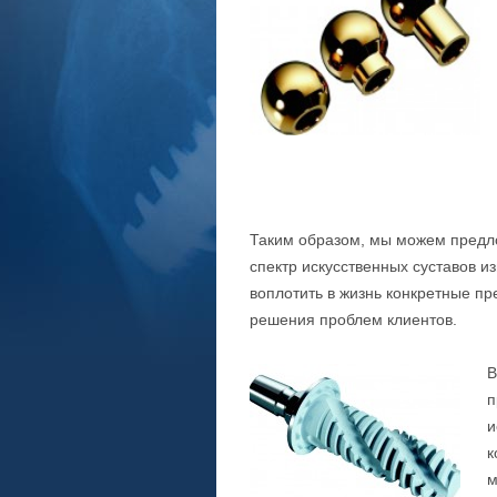
Таким образом, мы можем предл
спектр искусственных суставов и
воплотить в жизнь конкретные п
решения проблем клиентов.
В
п
и
к
м