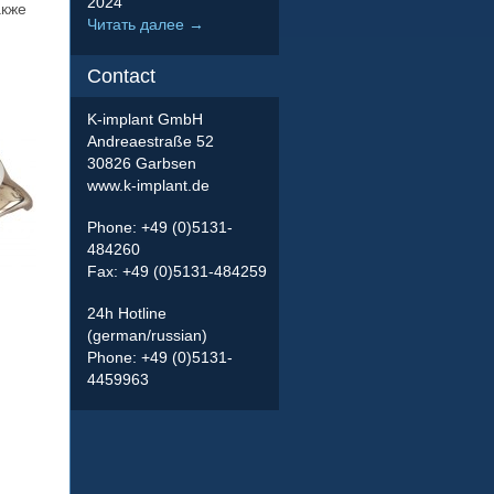
2024
акже
Читать далее
→
Contact
K-implant GmbH
Andreaestraße 52
30826 Garbsen
www.k-implant.de
Phone: +49 (0)5131-
484260
Fax: +49 (0)5131-484259
24h Hotline
(german/russian)
Phone: +49 (0)5131-
4459963