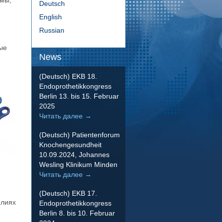
емы,
Deutsch
English
Russian
ые
News
(Deutsch) EKB 18.
Endoprothetikkongress
Berlin 13. bis 15. Februar
2025
Читать далее
→
(Deutsch) Patientenforum
Knochengesundheit
10.09.2024, Johannes
Wesling Klinikum Minden
Читать далее
→
(Deutsch) EKB 17.
елиях
Endoprothetikkongress
Berlin 8. bis 10. Februar